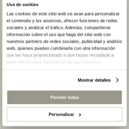
Uso de cookies
Frontera (Cádiz)
Las cookies de este sitio web se usan para personalizar
el contenido y los anuncios, ofrecer funciones de redes
La Malcontenta Hotel – Palamós (Girona)
sociales y analizar el tráfico. Además, compartimos
URBANO
información sobre el uso que haga del sitio web con
nuestros partners de redes sociales, publicidad y análisis
Gran Hotel Nagari Boutique & Spa – Vigo
web, quienes pueden combinarla con otra información
que les haya proporcionado o que hayan recopilado a
(Pontevedra)
partir del uso que haya hecho de sus servicios.
Gran Meliá Fénix – Madrid
Mostrar detalles
Only You Hotel & Lounge Madrid – Madrid
W Barcelona – Barcelona
Permitir todas
SINGULAR
Personalizar
Cava Hotel Mastinell – Vilafranca del Penedès