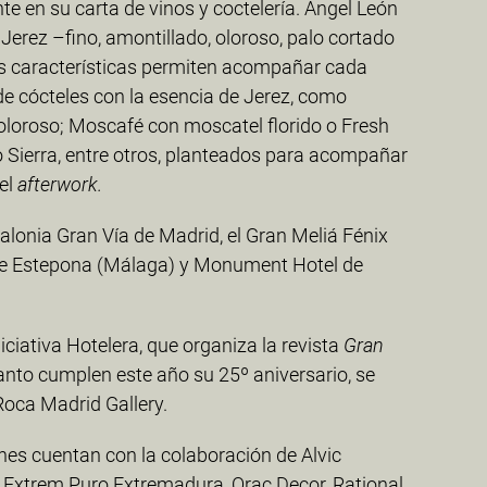
e en su carta de vinos y coctelería. Ángel León
Jerez –fino, amontillado, oloroso, palo cortado
us características permiten acompañar cada
e cócteles con la esencia de Jerez, como
 oloroso; Moscafé con moscatel florido o Fresh
 Sierra, entre otros, planteados para acompañar
 el
afterwork.
atalonia Gran Vía de Madrid, el Gran Meliá Fénix
 de Estepona (Málaga) y Monument Hotel de
iciativa Hotelera, que organiza la revista
Gran
nto cumplen este año su 25º aniversario, se
Roca Madrid Gallery.
nes cuentan con la colaboración de Alvic
 Extrem Puro Extremadura, Orac Decor, Rational,