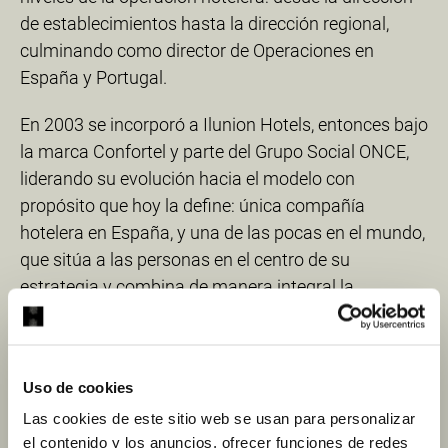
de establecimientos hasta la dirección regional,
culminando como director de Operaciones en
España y Portugal.
En 2003 se incorporó a Ilunion Hotels, entonces bajo
la marca Confortel y parte del Grupo Social ONCE,
liderando su evolución hacia el modelo con
propósito que hoy la define: única compañía
hotelera en España, y una de las pocas en el mundo,
que sitúa a las personas en el centro de su
estrategia y combina de manera integral la
rentabilidad económica con el impacto social y
ambiental positivo.
Desde su posición como consejero delegado de
Uso de cookies
Ilunion Hotels, José Ángel Preciados ha consolidado
Las cookies de este sitio web se usan para personalizar
un proyecto pionero en turismo accesible e
el contenido y los anuncios, ofrecer funciones de redes