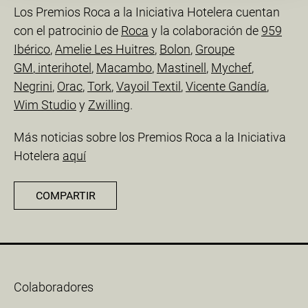
Los Premios Roca a la Iniciativa Hotelera cuentan
con el patrocinio de
Roca
y la colaboración de
959
Ibérico
,
Amelie Les Huitres
,
Bolon
,
Groupe
GM
,
interihotel
,
Macambo
,
Mastinell
,
Mychef
,
Negrini
,
Orac
,
Tork
,
Vayoil Textil
,
Vicente Gandía
,
Wim Studio
y
Zwilling
.
Más noticias sobre los Premios Roca a la Iniciativa
Hotelera
aquí
COMPARTIR
Colaboradores