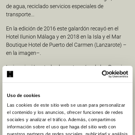
de agua, reciclado servicios especiales de
transporte...
En la edición de 2016 este galardón recayó en el
Hotel Ilunion Málaga y en 2018 en la Isla y el Mar
Boutique Hotel de Puerto del Carmen (Lanzarote) –
en la imagen–.
La inscripción a todas las categorías de los Premios
Roca a la Iniciativa está abierta hasta el próximo 3
de abril
en
www.premiosrocahotel.com/es/inscripcion
Uso de cookies
Las cookies de este sitio web se usan para personalizar
Los Premios Roca a la Iniciativa Hotelera, que están
el contenido y los anuncios, ofrecer funciones de redes
organizados por la revista
Gran Hotel Turismo
, se
sociales y analizar el tráfico. Además, compartimos
entregarán el próximo 4 de junio en el Roca
información sobre el uso que haga del sitio web con
Barcelona Gallery.
nuestros partners de redes sociales, publicidad y análisis