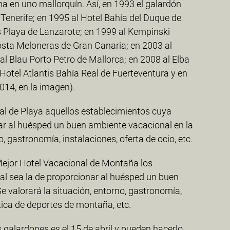
a en uno mallorquín. Así, en 1993 el galardón
e Tenerife; en 1995 al Hotel Bahía del Duque de
s Playa de Lanzarote; en 1999 al Kempinski
osta Meloneras de Gran Canaria; en 2003 al
al Blau Porto Petro de Mallorca; en 2008 al Elba
otel Atlantis Bahía Real de Fuerteventura y en
014, en la imagen).
al de Playa aquellos establecimientos cuya
nar al huésped un buen ambiente vacacional en la
o, gastronomía, instalaciones, oferta de ocio, etc.
 Mejor Hotel Vacacional de Montaña los
al sea la de proporcionar al huésped un buen
 valorará la situación, entorno, gastronomía,
ica de deportes de montaña, etc.
s galardones es el 15 de abril y pueden hacerlo