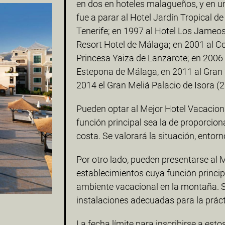
en dos en hoteles malagueños, y en un
fue a parar al Hotel Jardín Tropical d
Tenerife; en 1997 al Hotel Los Jameo
Resort Hotel de Málaga; en 2001 al C
Princesa Yaiza de Lanzarote; en 2006 
Estepona de Málaga, en 2011 al Gran H
2014 el Gran Meliá Palacio de Isora (2
Pueden optar al Mejor Hotel Vacacion
función principal sea la de proporcio
costa. Se valorará la situación, entorn
Por otro lado, pueden presentarse al
establecimientos cuya función princip
ambiente vacacional en la montaña. Se
instalaciones adecuadas para la práct
La fecha límite para inscribirse a esto