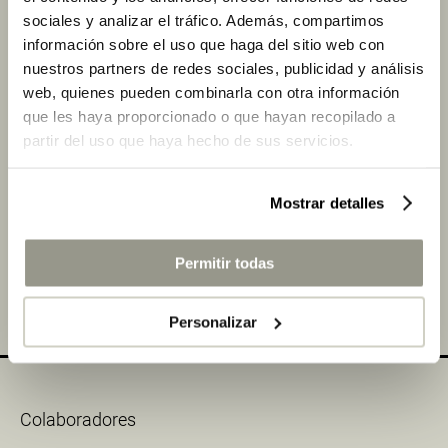
sociales y analizar el tráfico. Además, compartimos
Los premios son los pioneros del sector hotelero, ya
información sobre el uso que haga del sitio web con
que empezaron a organizarse en 1992 para ser
nuestros partners de redes sociales, publicidad y análisis
fallados por primera vez en 1993.
web, quienes pueden combinarla con otra información
que les haya proporcionado o que hayan recopilado a
La XIV convocatoria de este evento tendrá lugar el 6
partir del uso que haya hecho de sus servicios.
de junio en el Roca Barcelona Gallery.
Más noticias relacionadas con
Staub
y
Premios
Mostrar detalles
Roca a la Iniciativa Hotelera
Permitir todas
COMPARTIR
Personalizar
Colaboradores