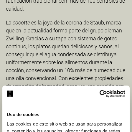
fabricación tradicional con más de 100 controles de
calidad.
La
cocotte
es la joya de la corona de Staub, marca
que en la actualidad forma parte del grupo alemán
Zwilling. Gracias a su tapa con sistema de goteo
continuo, los platos quedan deliciosos y sanos, al
conseguir que el agua condensada se distribuya
uniformemente sobre los alimentos durante la
cocción, conservando un 10% más de humedad que
una olla convencional. Con excelentes propiedades
de retención de humedad, asegura una cocción con
riego uniforme a fuego lento, gracias al efecto “lluvia
de sabores”, tecnología que favorece que los
alimentos preserven los valores nutricionales de los
Uso de cookies
ingredientes, la intensidad de los sabores y un
Las cookies de este sitio web se usan para personalizar
resultado tierno y jugoso.
el contenido y los anuncios, ofrecer funciones de redes