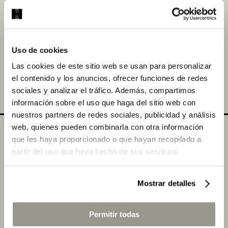
Las revistas
Gran Hotel Turismo
y
Equipamiento
Hostelero Contract
empezaron a organizarlos en
1992 para ser fallados por primera vez en 1993, por
lo que están celebrando su 30º aniversario.
Uso de cookies
Las cookies de este sitio web se usan para personalizar
el contenido y los anuncios, ofrecer funciones de redes
COMPARTIR
sociales y analizar el tráfico. Además, compartimos
información sobre el uso que haga del sitio web con
nuestros partners de redes sociales, publicidad y análisis
web, quienes pueden combinarla con otra información
que les haya proporcionado o que hayan recopilado a
Colaboradores
partir del uso que haya hecho de sus servicios.
Mostrar detalles
Permitir todas