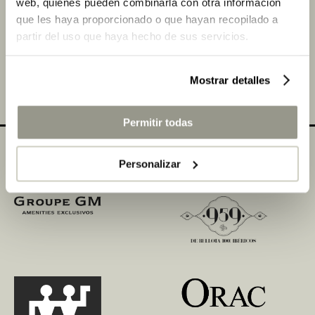
web, quienes pueden combinarla con otra información
Más noticias sobre los
Premios Roca a la Iniciativa
que les haya proporcionado o que hayan recopilado a
Hotelera
partir del uso que haya hecho de sus servicios.
COMPARTIR
Mostrar detalles
Permitir todas
Personalizar
Colaboradores