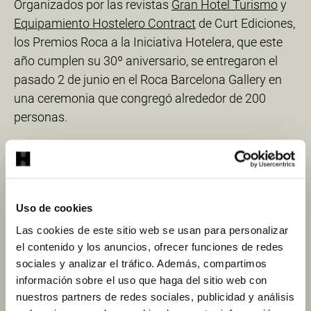
Organizados por las revistas
Gran Hotel Turismo
y
Equipamiento Hostelero Contract
de Curt Ediciones,
los Premios Roca a la Iniciativa Hotelera, que este
año cumplen su 30º aniversario, se entregaron el
pasado 2 de junio en el Roca Barcelona Gallery en
una ceremonia que congregó alrededor de 200
personas.
Los Premios Roca a la Iniciativa Hotelera están
patrocinados por
Roca,
y cuentan con la
colaboración de
Orac Decor
,
Tattoo Contract
,
Rational
,
Interihotel
,
JF Almeida
,
Groupe GM
,
Telsan
Uso de cookies
Gourmet
,
Castro y González
,
Casa Mariol
,
Ostras
Las cookies de este sitio web se usan para personalizar
Thierry
,
Belbo Collection
y
Montesquius
.
el contenido y los anuncios, ofrecer funciones de redes
sociales y analizar el tráfico. Además, compartimos
Conozca a todos los ganadores en las diferentes
información sobre el uso que haga del sitio web con
categorías
aquí
nuestros partners de redes sociales, publicidad y análisis